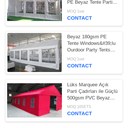
PE Beyaz Tente Partisi
Çadırı ile Tam
MOQ:1set
Galvanizli ve Civatalı
CONTACT
Çelik Çerçeve
Beyaz 180gsm PE
Tente Windows&#39;lu
Ourdoor Party Tents
Weeding için
MOQ:1set
CONTACT
Lüks Marquee Açık
Parti Çadırları ile Güçlü
500gsm PVC Beyaz
Tente
MOQ:10SETS
CONTACT