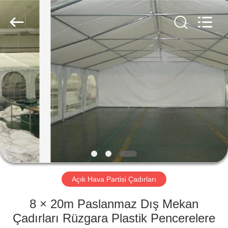
Silk
Road
Enterprise
Management
Services
Co.,LTD.
All
Rights
EV
Reserved.
ÜRÜN:%
S
HAKKIMIZDA
FABRIKA
TURU
Açık Hava Partisi Çadırları
8 × 20m Paslanmaz Dış Mekan
KALITE
Çadırları Rüzgara Plastik Pencerelere