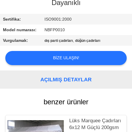
KONTROL
Dayanıklı
BIZE
Sertifika:
ISO9001:2000
ULAŞIN
Model numarası:
NBFP0010
Vurgulamak:
,
dış parti çadırları
düğün çadırları
SITE
HARITASI
BIZE ULAŞIN!
PRIVACY
AÇILMIŞ DETAYLAR
POLICY
benzer ürünler
Lüks Marquee Çadırları
6x12 M Güçlü 200gsm